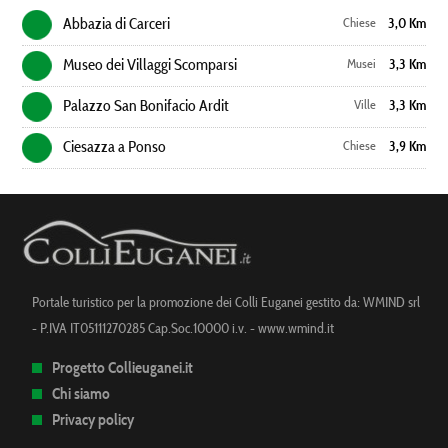
Abbazia di Carceri
Chiese
3,0 Km
Museo dei Villaggi Scomparsi
Musei
3,3 Km
Palazzo San Bonifacio Ardit
Ville
3,3 Km
Ciesazza a Ponso
Chiese
3,9 Km
Portale turistico per la promozione dei Colli Euganei gestito da: WMIND srl
- P.IVA IT05111270285 Cap.Soc.10000 i.v. -
www.wmind.it
Progetto Collieuganei.it
Chi siamo
Privacy policy