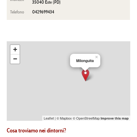
35040 Este (PD)
0429699434
Telefono
+
×
−
Milonguita
Leaflet
| ©
Mapbox
©
OpenStreetMap
Improve this map
Cosa troviamo nei dintorni?