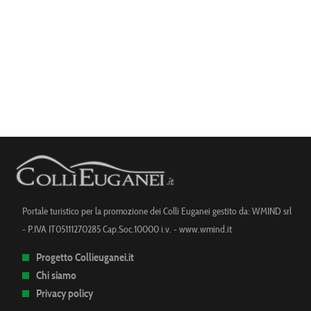
Leaflet
| ©
Mapbox
©
OpenStreetMap
Improve this
map
Portale turistico per la promozione dei Colli Euganei gestito da: WMIND srl
- P.IVA IT05111270285 Cap.Soc.10000 i.v. -
www.wmind.it
Progetto Collieuganei.it
Chi siamo
Privacy policy