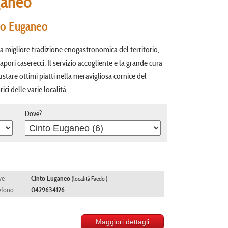
ganeo
nto Euganeo
 la migliore tradizione enogastronomica del territorio,
pori caserecci. Il servizio accogliente e la grande cura
gustare ottimi piatti nella meravigliosa cornice del
ci delle varie località.
Dove?
ve
Cinto Euganeo
(località Faedo )
efono
0429634126
Maggiori dettagli