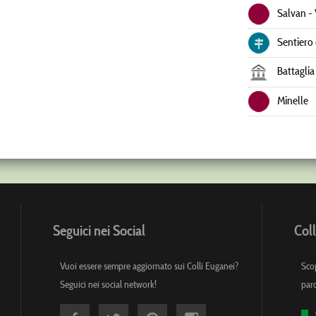
Salvan - 
Sentiero
Battagli
Minelle
Seguici nei Social
Coll
Vuoi essere sempre aggiornato sui Colli Euganei?
Scop
Seguici nei social network!
par