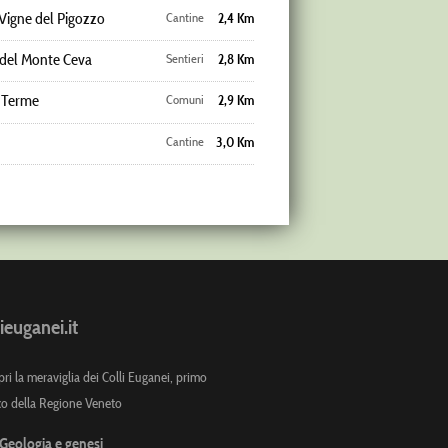
Vigne del Pigozzo
Cantine
2,4 Km
 del Monte Ceva
Sentieri
2,8 Km
a Terme
Comuni
2,9 Km
Cantine
3,0 Km
ieuganei.it
ri la meraviglia dei Colli Euganei, primo
co della Regione Veneto
Geologia e genesi