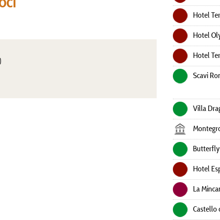
oci
Hotel Te
Hotel Ol
Hotel Te
)
Scavi Ro
Villa Dra
Montegro
Butterfly
Hotel Es
La Minca
Castello 