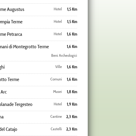
rme Augustus
Hotel
1,5 Km
ympia Terme
Hotel
1,5 Km
rme Petrarca
Hotel
1,6 Km
mani di Montegrotto Terme
1,6 Km
Beni Archeologici
ghi
Ville
1,6 Km
tto Terme
Comuni
1,6 Km
 Arc
Musei
1,8 Km
planade Tergesteo
Hotel
1,9 Km
na
Cantine
2,3 Km
del Catajo
Castelli
2,3 Km