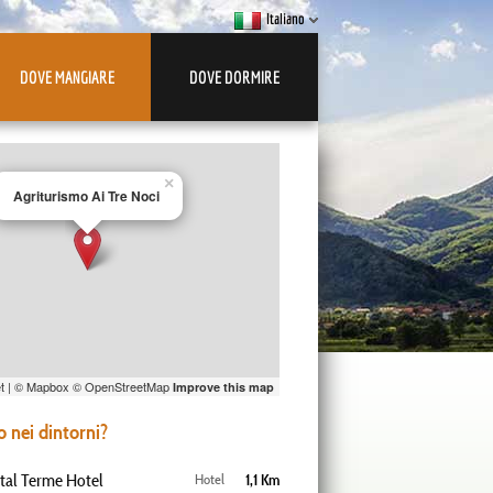
Italiano
DOVE MANGIARE
DOVE DORMIRE
×
Agriturismo Ai Tre Noci
t
| ©
Mapbox
©
OpenStreetMap
Improve this map
 nei dintorni?
tal Terme Hotel
Hotel
1,1 Km