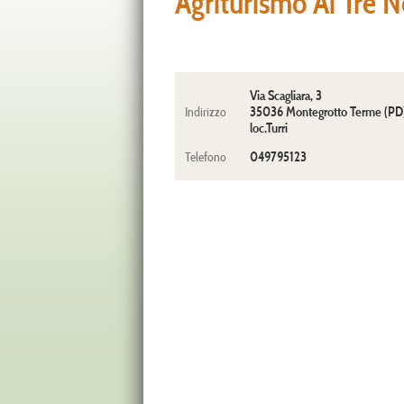
Agriturismo Ai Tre N
Via Scagliara, 3
35036 Montegrotto Terme (PD
Indirizzo
loc.Turri
049795123
Telefono