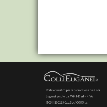
Portale turistico per la promozione dei Colli
Euganei gestito da: WMIND srl - P.IVA
IT05111270285 Cap.Soc.10000 i.v. -