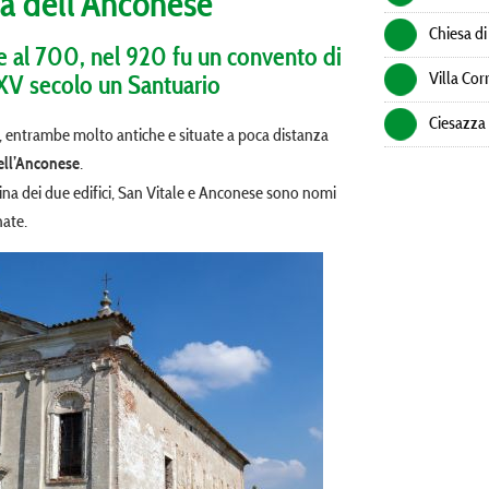
ia dell'Anconese
Chiesa di
le al 700, nel 920 fu un convento di
Villa Cor
XV secolo un Santuario
Ciesazza
, entrambe molto antiche e situate a poca distanza
.
ell’Anconese
tina dei due edifici, San Vitale e Anconese sono nomi
nate.