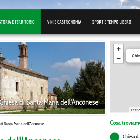
STORIA E TERRITORIO
VINI E GASTRONOMIA
SPORT E TEMPO LIBERO
+
Chie
−
Chiesa di Santa Maria dell'Anconese
Leafle
Cosa troviamo
 di Santa Maria dell'Anconese
Chiesa di