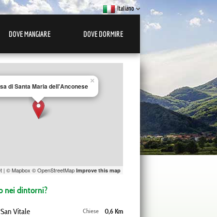
Italiano
DOVE MANGIARE
DOVE DORMIRE
×
sa di Santa Maria dell'Anconese
t
| ©
Mapbox
©
OpenStreetMap
Improve this map
 nei dintorni?
 San Vitale
Chiese
0,6 Km