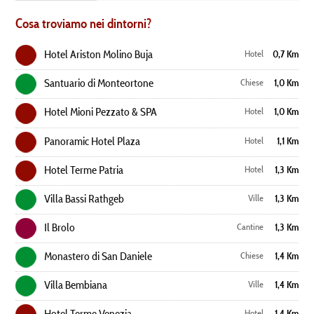
Cosa troviamo nei dintorni?
Hotel Ariston Molino Buja
Hotel
0,7 Km
Santuario di Monteortone
Chiese
1,0 Km
Hotel Mioni Pezzato & SPA
Hotel
1,0 Km
Panoramic Hotel Plaza
Hotel
1,1 Km
Hotel Terme Patria
Hotel
1,3 Km
Villa Bassi Rathgeb
Ville
1,3 Km
Il Brolo
Cantine
1,3 Km
Monastero di San Daniele
Chiese
1,4 Km
Villa Bembiana
Ville
1,4 Km
Hotel Terme Venezia
Hotel
1,4 Km