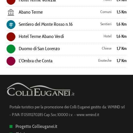
Abano Terme
Comuni
1,5 Km
Sentiero del Monte Rosso n.16
Sentieri
1,6 Km
Hotel Terme Abano Verdi
Hotel
1,6 Km
Duomo di San Lorenzo
Chiese
1,7 Km
L'Ombra che Conta
Enoteche
1,7 Km
Portale turistico per la promozione dei Colli Euganei gestito da: WMIND srl
- P.IVA IT05111270285 Cap.Soc.10000 i.v. -
www.wmind.it
Progetto Collieuganei.it