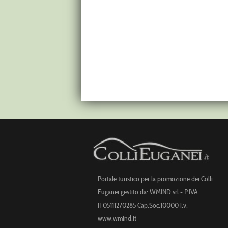
Portale turistico per la promozione dei Colli
Euganei gestito da: WMIND srl - P.IVA
IT05111270285 Cap.Soc.10000 i.v. -
www.wmind.it