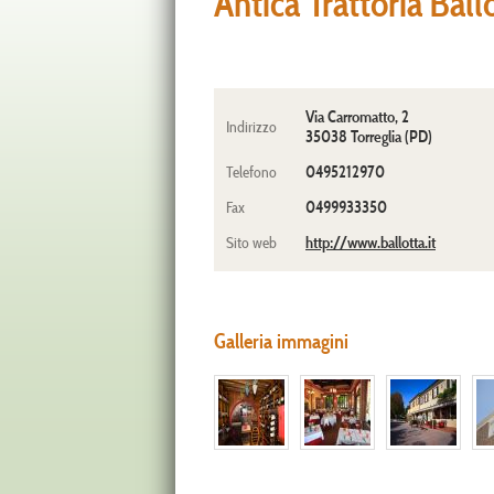
Antica Trattoria Ball
Via Carromatto, 2
Indirizzo
35038 Torreglia (PD)
0495212970
Telefono
0499933350
Fax
http://www.ballotta.it
Sito web
Galleria immagini