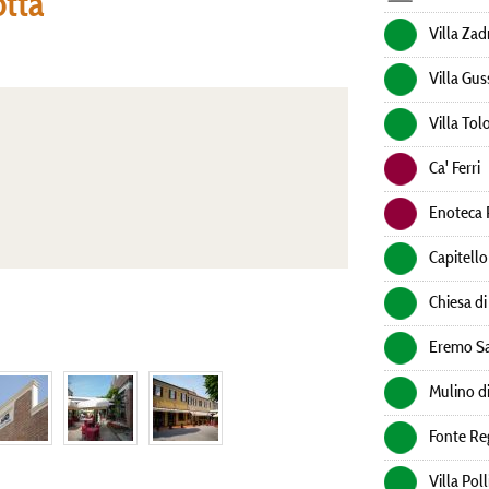
otta
Villa Zad
Villa Gus
Villa Tol
Ca' Ferri
Enoteca 
Capitello
Chiesa di
Eremo Sa
Mulino di
Fonte Re
Villa Poll