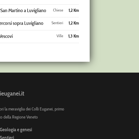
 San Martino a Luvigliano
Chiese
1,2 Km
ercorsi sopra Luvigliano
Sentieri
1,2 Km
 Vescovi
Ville
1,3 Km
ieuganei.it
ri la meraviglia dei Colli Euganei, primo
co della Regione Veneto
Geologia e genesi
Sentieri