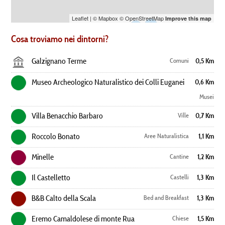
Leaflet
| ©
Mapbox
©
OpenStreetMap
Improve this map
Cosa troviamo nei dintorni?
Galzignano Terme
Comuni
0,5 Km
Museo Archeologico Naturalistico dei Colli Euganei
0,6 Km
Musei
Villa Benacchio Barbaro
Ville
0,7 Km
Roccolo Bonato
Aree Naturalistica
1,1 Km
Minelle
Cantine
1,2 Km
Il Castelletto
Castelli
1,3 Km
B&B Calto della Scala
Bed and Breakfast
1,3 Km
Eremo Camaldolese di monte Rua
Chiese
1,5 Km