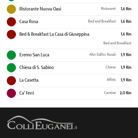
Ristorante Nuova Oasi
Ristoranti
1,6 Km
Casa Rosa
Bed and Breakfast
1,6 Km
Bed & Breakfast La Casa di Giuseppina
1,6 Km
Bed and Breakfast
Eremo San Luca
Altri Edifici Rurali
1,9 Km
Chiesa di S. Sabino
Chiese
1,9 Km
La Casetta
Affitti
1,9 Km
Ca' Ferri
Cantine
2,0 Km